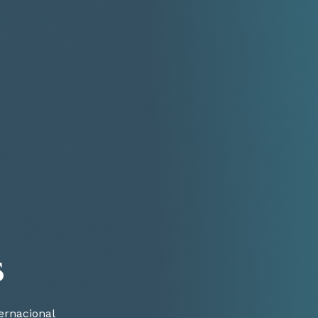
s
ernacional